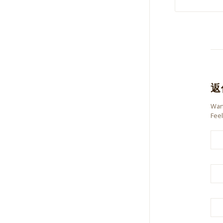
返
Want
Feel