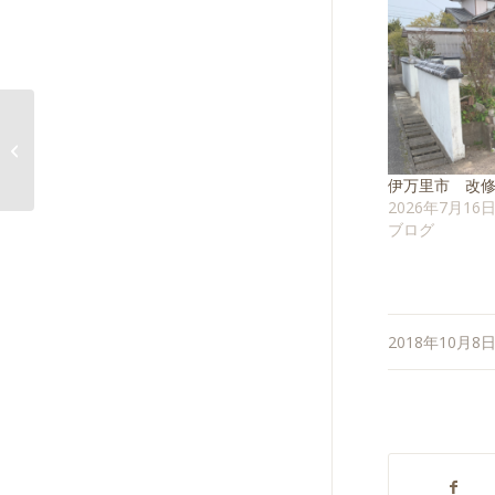
伊万里市のM様邸着工です
伊万里市 改
2026年7月16
ブログ
/
/
2018年10月8