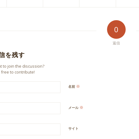
0
返信
信を残す
 to join the discussion?
 free to contribute!
※
名前
※
メール
サイト