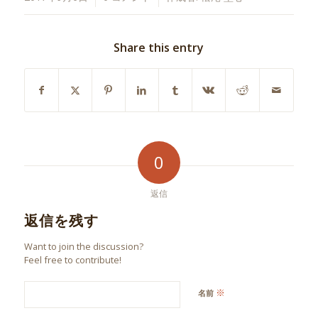
Share this entry
0
返信
返信を残す
Want to join the discussion?
Feel free to contribute!
※
名前