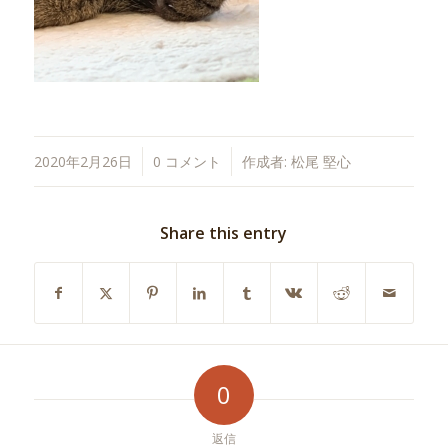
/
/
2020年2月26日
0 コメント
作成者:
松尾 堅心
Share this entry
0
返信