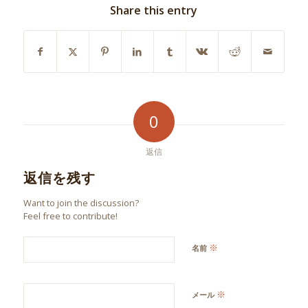
Share this entry
0
返信
返信を残す
Want to join the discussion?
Feel free to contribute!
※
名前
※
メール